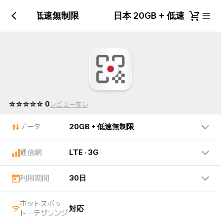
 20GB + 低速無制限
日本 20GB + 低速無制限
☆☆☆☆☆ 0
レビューなし
データ
20GB + 低速無制限
通信網
LTE · 3G
利用期間
30日
ホットスポッ
対応
ト・テザリング