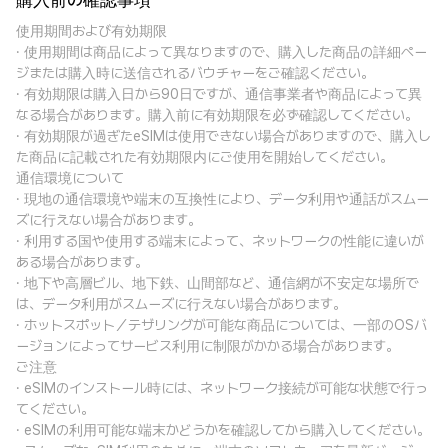
購入前の確認事項
使用期間および有効期限
· 使用期間は商品によって異なりますので、購入した商品の詳細ペー
ジまたは購入時に送信されるバウチャーをご確認ください。
· 有効期限は購入日から90日ですが、通信事業者や商品によって異
なる場合があります。購入前に有効期限を必ず確認してください。
· 有効期限が過ぎたeSIMは使用できない場合がありますので、購入し
た商品に記載された有効期限内にご使用を開始してください。
通信環境について
· 現地の通信環境や端末の互換性により、データ利用や通話がスムー
ズに行えない場合があります。
· 利用する国や使用する端末によって、ネットワークの性能に違いが
ある場合があります。
· 地下や高層ビル、地下鉄、山間部など、通信網が不安定な場所で
は、データ利用がスムーズに行えない場合があります。
· ホットスポット／テザリングが可能な商品については、一部のOSバ
ージョンによってサービス利用に制限がかかる場合があります。
ご注意
· eSIMのインストール時には、ネットワーク接続が可能な状態で行っ
てください。
· eSIMの利用可能な端末かどうかを確認してから購入してください。