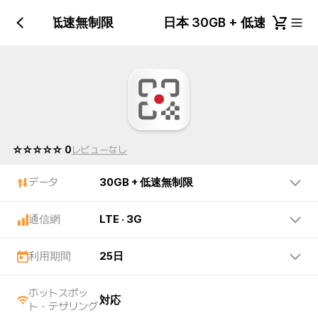
 30GB + 低速無制限
日本 30GB + 低速無制限
☆☆☆☆☆ 0
レビューなし
データ
30GB + 低速無制限
通信網
LTE · 3G
利用期間
25日
ホットスポッ
対応
ト・テザリング