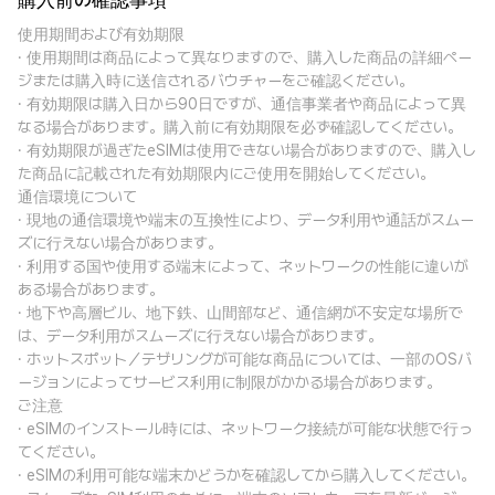
購入前の確認事項
使用期間および有効期限
· 使用期間は商品によって異なりますので、購入した商品の詳細ペー
ジまたは購入時に送信されるバウチャーをご確認ください。
· 有効期限は購入日から90日ですが、通信事業者や商品によって異
なる場合があります。購入前に有効期限を必ず確認してください。
· 有効期限が過ぎたeSIMは使用できない場合がありますので、購入し
た商品に記載された有効期限内にご使用を開始してください。
通信環境について
· 現地の通信環境や端末の互換性により、データ利用や通話がスムー
ズに行えない場合があります。
· 利用する国や使用する端末によって、ネットワークの性能に違いが
ある場合があります。
· 地下や高層ビル、地下鉄、山間部など、通信網が不安定な場所で
は、データ利用がスムーズに行えない場合があります。
· ホットスポット／テザリングが可能な商品については、一部のOSバ
ージョンによってサービス利用に制限がかかる場合があります。
ご注意
· eSIMのインストール時には、ネットワーク接続が可能な状態で行っ
てください。
· eSIMの利用可能な端末かどうかを確認してから購入してください。