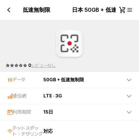
 50GB + 低速無制限
日本 50GB + 低速無制限
☆☆☆☆☆ 0
レビューなし
データ
50GB + 低速無制限
通信網
LTE · 3G
利用期間
15日
ホットスポッ
対応
ト・テザリング