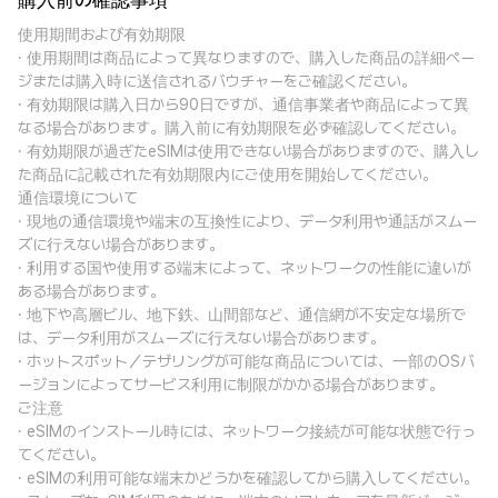
購入前の確認事項
使用期間および有効期限
· 使用期間は商品によって異なりますので、購入した商品の詳細ペー
ジまたは購入時に送信されるバウチャーをご確認ください。
· 有効期限は購入日から90日ですが、通信事業者や商品によって異
なる場合があります。購入前に有効期限を必ず確認してください。
· 有効期限が過ぎたeSIMは使用できない場合がありますので、購入し
た商品に記載された有効期限内にご使用を開始してください。
通信環境について
· 現地の通信環境や端末の互換性により、データ利用や通話がスムー
ズに行えない場合があります。
· 利用する国や使用する端末によって、ネットワークの性能に違いが
ある場合があります。
· 地下や高層ビル、地下鉄、山間部など、通信網が不安定な場所で
は、データ利用がスムーズに行えない場合があります。
· ホットスポット／テザリングが可能な商品については、一部のOSバ
ージョンによってサービス利用に制限がかかる場合があります。
ご注意
· eSIMのインストール時には、ネットワーク接続が可能な状態で行っ
てください。
· eSIMの利用可能な端末かどうかを確認してから購入してください。