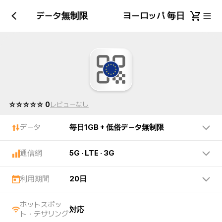
GB + 低俗データ無制限
ヨーロッパ 毎日1GB +
☆☆☆☆☆ 0
レビューなし
データ
毎日1GB + 低俗データ無制限
通信網
5G · LTE · 3G
利用期間
20日
ホットスポッ
対応
ト・テザリング