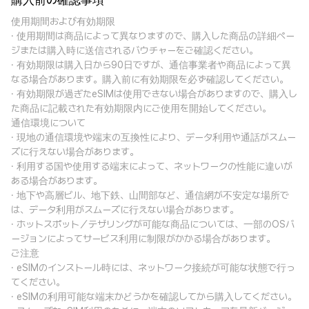
購入前の確認事項
使用期間および有効期限
· 使用期間は商品によって異なりますので、購入した商品の詳細ペー
ジまたは購入時に送信されるバウチャーをご確認ください。
· 有効期限は購入日から90日ですが、通信事業者や商品によって異
なる場合があります。購入前に有効期限を必ず確認してください。
· 有効期限が過ぎたeSIMは使用できない場合がありますので、購入し
た商品に記載された有効期限内にご使用を開始してください。
通信環境について
· 現地の通信環境や端末の互換性により、データ利用や通話がスムー
ズに行えない場合があります。
· 利用する国や使用する端末によって、ネットワークの性能に違いが
ある場合があります。
· 地下や高層ビル、地下鉄、山間部など、通信網が不安定な場所で
は、データ利用がスムーズに行えない場合があります。
· ホットスポット／テザリングが可能な商品については、一部のOSバ
ージョンによってサービス利用に制限がかかる場合があります。
ご注意
· eSIMのインストール時には、ネットワーク接続が可能な状態で行っ
てください。
· eSIMの利用可能な端末かどうかを確認してから購入してください。