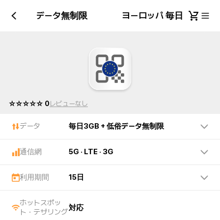
GB + 低俗データ無制限
ヨーロッパ 毎日3GB +
☆☆☆☆☆ 0
レビューなし
データ
毎日3GB + 低俗データ無制限
通信網
5G · LTE · 3G
利用期間
15日
ホットスポッ
対応
ト・テザリング