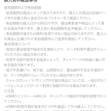
購入前の確認事項
使用期間および有効期限
· 使用期間は商品によって異なりますので、購入した商品の詳細ペー
ジまたは購入時に送信されるバウチャーをご確認ください。
· 有効期限は購入日から90日ですが、通信事業者や商品によって異
なる場合があります。購入前に有効期限を必ず確認してください。
· 有効期限が過ぎたeSIMは使用できない場合がありますので、購入し
た商品に記載された有効期限内にご使用を開始してください。
通信環境について
· 現地の通信環境や端末の互換性により、データ利用や通話がスムー
ズに行えない場合があります。
· 利用する国や使用する端末によって、ネットワークの性能に違いが
ある場合があります。
· 地下や高層ビル、地下鉄、山間部など、通信網が不安定な場所で
は、データ利用がスムーズに行えない場合があります。
· ホットスポット／テザリングが可能な商品については、一部のOSバ
ージョンによってサービス利用に制限がかかる場合があります。
ご注意
· eSIMのインストール時には、ネットワーク接続が可能な状態で行っ
てください。
· eSIMの利用可能な端末かどうかを確認してから購入してください。