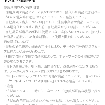
購入前の確認事項
使用期間および有効期限
· 使用期間は商品によって異なりますので、購入した商品の詳細ペー
ジまたは購入時に送信されるバウチャーをご確認ください。
· 有効期限は購入日から90日ですが、通信事業者や商品によって異
なる場合があります。購入前に有効期限を必ず確認してください。
· 有効期限が過ぎたeSIMは使用できない場合がありますので、購入し
た商品に記載された有効期限内にご使用を開始してください。
通信環境について
· 現地の通信環境や端末の互換性により、データ利用や通話がスムー
ズに行えない場合があります。
· 利用する国や使用する端末によって、ネットワークの性能に違いが
ある場合があります。
· 地下や高層ビル、地下鉄、山間部など、通信網が不安定な場所で
は、データ利用がスムーズに行えない場合があります。
· ホットスポット／テザリングが可能な商品については、一部のOSバ
ージョンによってサービス利用に制限がかかる場合があります。
ご注意
· eSIMのインストール時には、ネットワーク接続が可能な状態で行っ
てください。
· eSIMの利用可能な端末かどうかを確認してから購入してください。