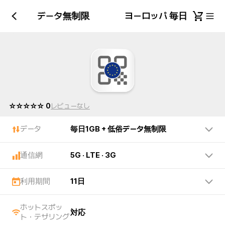
GB + 低俗データ無制限
ヨーロッパ 毎日1GB +
☆☆☆☆☆ 0
レビューなし
データ
毎日1GB + 低俗データ無制限
通信網
5G · LTE · 3G
利用期間
11日
ホットスポッ
対応
ト・テザリング