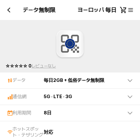
GB + 低俗データ無制限
ヨーロッパ 毎日2GB +
☆☆☆☆☆ 0
レビューなし
データ
毎日2GB + 低俗データ無制限
通信網
5G · LTE · 3G
利用期間
8日
ホットスポッ
対応
ト・テザリング