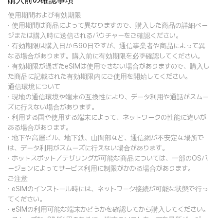
購入前の確認事項
使用期間および有効期限
· 使用期間は商品によって異なりますので、購入した商品の詳細ペー
ジまたは購入時に送信されるバウチャーをご確認ください。
· 有効期限は購入日から90日ですが、通信事業者や商品によって異
なる場合があります。購入前に有効期限を必ず確認してください。
· 有効期限が過ぎたeSIMは使用できない場合がありますので、購入し
た商品に記載された有効期限内にご使用を開始してください。
通信環境について
· 現地の通信環境や端末の互換性により、データ利用や通話がスムー
ズに行えない場合があります。
· 利用する国や使用する端末によって、ネットワークの性能に違いが
ある場合があります。
· 地下や高層ビル、地下鉄、山間部など、通信網が不安定な場所で
は、データ利用がスムーズに行えない場合があります。
· ホットスポット／テザリングが可能な商品については、一部のOSバ
ージョンによってサービス利用に制限がかかる場合があります。
ご注意
· eSIMのインストール時には、ネットワーク接続が可能な状態で行っ
てください。
· eSIMの利用可能な端末かどうかを確認してから購入してください。