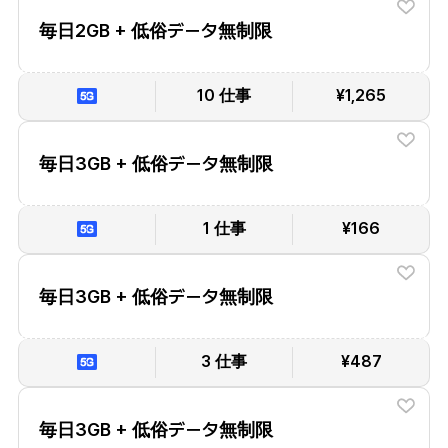
毎日2GB + 低俗データ無制限
10 仕事
¥1,265
毎日3GB + 低俗データ無制限
1 仕事
¥166
毎日3GB + 低俗データ無制限
3 仕事
¥487
毎日3GB + 低俗データ無制限