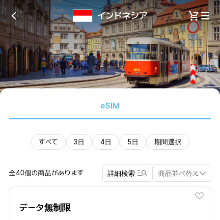
インドネシア
eSIM
すべて
3日
4日
5日
期間選択
全40個の商品があります
詳細検索
データ無制限