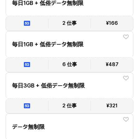
毎日1GB + 低俗データ無制限
2 仕事
¥166
毎日1GB + 低俗データ無制限
6 仕事
¥487
毎日3GB + 低俗データ無制限
2 仕事
¥321
データ無制限