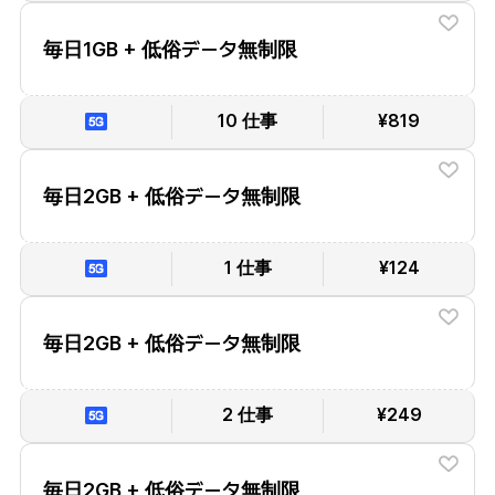
毎日1GB + 低俗データ無制限
10 仕事
¥819
毎日2GB + 低俗データ無制限
1 仕事
¥124
毎日2GB + 低俗データ無制限
2 仕事
¥249
毎日2GB + 低俗データ無制限