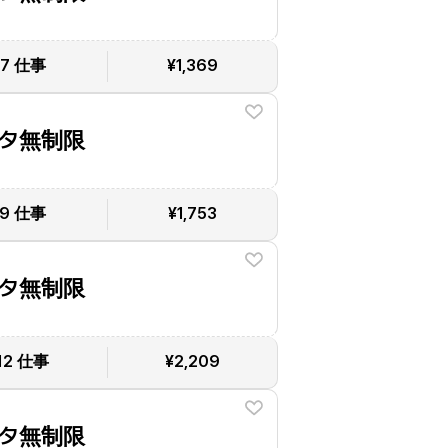
7 仕事
¥1,369
ータ無制限
9 仕事
¥1,753
ータ無制限
12 仕事
¥2,209
ータ無制限