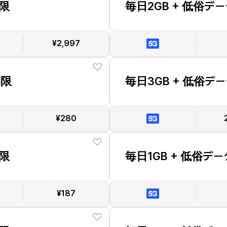
制限
毎日2GB + 低俗デ
¥2,997
制限
毎日3GB + 低俗デ
¥280
制限
毎日1GB + 低俗デ
¥187