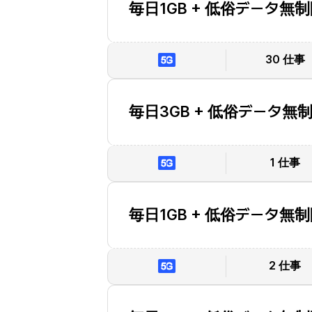
毎日1GB + 低俗データ無
30 仕事
毎日3GB + 低俗データ無
1 仕事
毎日1GB + 低俗データ無
2 仕事