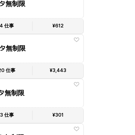
ータ無制限
4 仕事
¥612
ータ無制限
20 仕事
¥3,443
ータ無制限
3 仕事
¥301