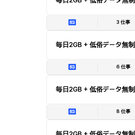
毎日2GB + 低俗データ無
3 仕事
毎日2GB + 低俗データ無
6 仕事
毎日2GB + 低俗データ無
8 仕事
毎日2GB + 低俗データ無