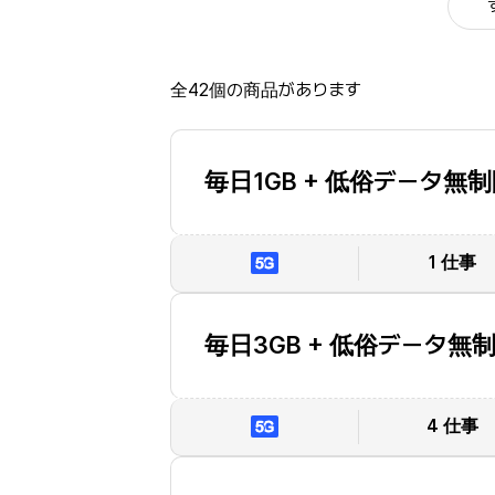
全42個の商品があります
毎日1GB + 低俗データ無
1 仕事
毎日3GB + 低俗データ無
4 仕事