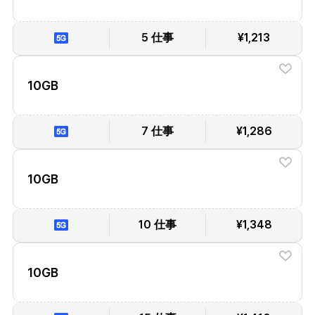
5 仕事
¥1,213
10GB
7 仕事
¥1,286
10GB
10 仕事
¥1,348
10GB