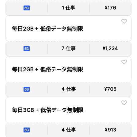
1 仕事
¥176
毎日2GB + 低俗データ無制限
7 仕事
¥1,234
毎日2GB + 低俗データ無制限
4 仕事
¥705
毎日3GB + 低俗データ無制限
4 仕事
¥913