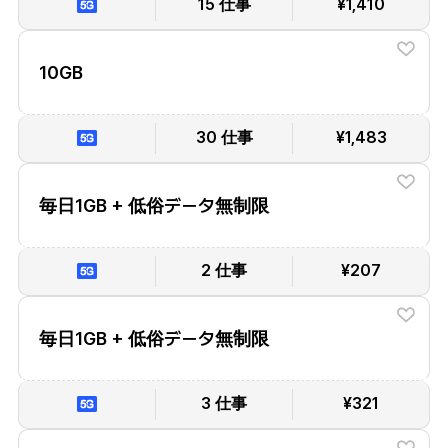
15 仕事
¥1,410
10GB
30 仕事
¥1,483
毎日1GB + 低俗データ無制限
2 仕事
¥207
毎日1GB + 低俗データ無制限
3 仕事
¥321