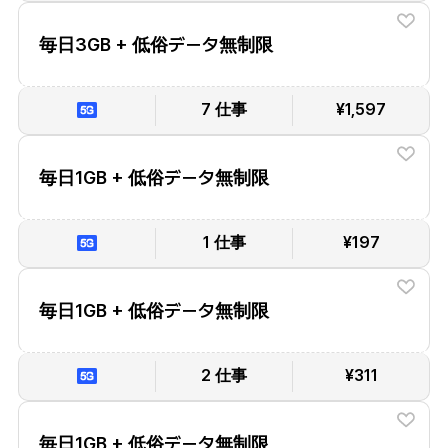
毎日3GB + 低俗データ無制限
7 仕事
¥1,597
毎日1GB + 低俗データ無制限
1 仕事
¥197
毎日1GB + 低俗データ無制限
2 仕事
¥311
毎日1GB + 低俗データ無制限