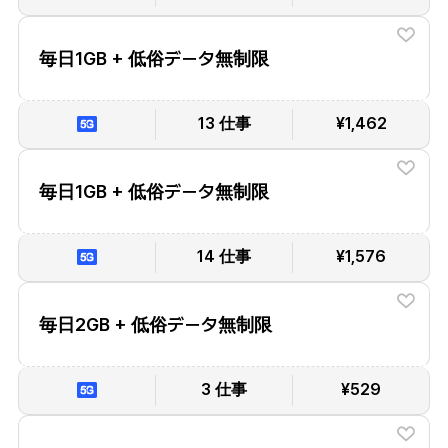
毎日1GB + 低俗データ無制限
13 仕事
¥1,462
毎日1GB + 低俗データ無制限
14 仕事
¥1,576
毎日2GB + 低俗データ無制限
3 仕事
¥529