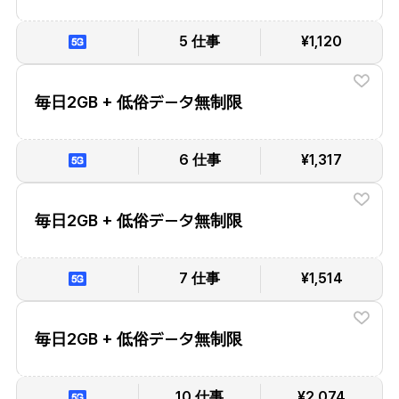
5 仕事
¥1,120
毎日2GB + 低俗データ無制限
6 仕事
¥1,317
毎日2GB + 低俗データ無制限
7 仕事
¥1,514
毎日2GB + 低俗データ無制限
10 仕事
¥2,074