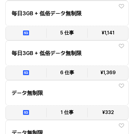
毎日3GB + 低俗データ無制限
5 仕事
¥1,141
毎日3GB + 低俗データ無制限
6 仕事
¥1,369
データ無制限
1 仕事
¥332
データ無制限