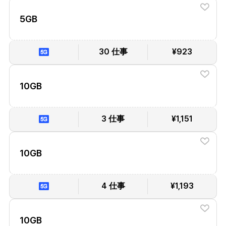
5GB
30 仕事
¥923
10GB
3 仕事
¥1,151
10GB
4 仕事
¥1,193
10GB