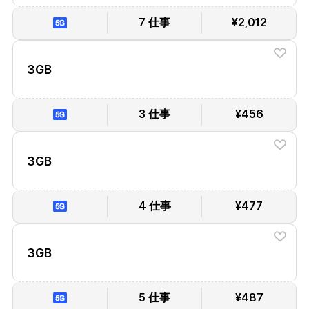
7 仕事
¥2,012
3GB
3 仕事
¥456
3GB
4 仕事
¥477
3GB
5 仕事
¥487