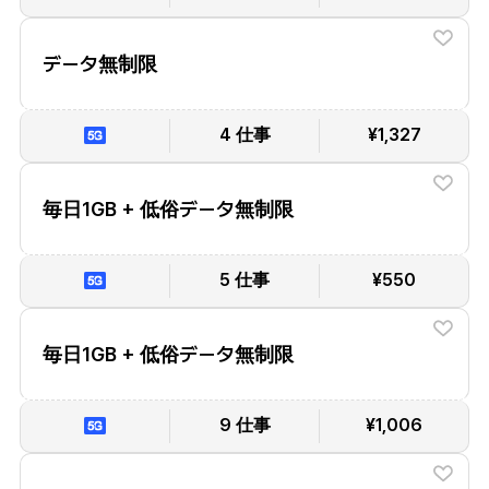
データ無制限
4 仕事
¥1,327
毎日1GB + 低俗データ無制限
5 仕事
¥550
毎日1GB + 低俗データ無制限
9 仕事
¥1,006