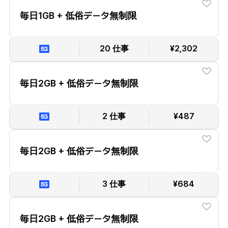
毎日1GB + 低俗データ無制限
20 仕事
¥2,302
毎日2GB + 低俗データ無制限
2 仕事
¥487
毎日2GB + 低俗データ無制限
3 仕事
¥684
毎日2GB + 低俗データ無制限