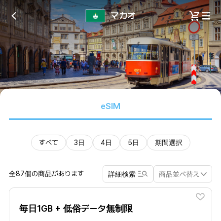
マカオ
eSIM
すべて
3日
4日
5日
期間選択
全87個の商品があります
詳細検索
毎日1GB + 低俗データ無制限