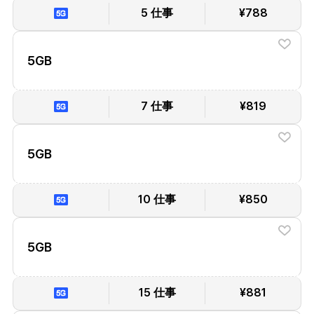
5 仕事
¥788
5GB
7 仕事
¥819
5GB
10 仕事
¥850
5GB
15 仕事
¥881